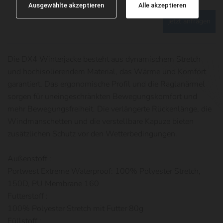
Ausgewählte akzeptieren
Alle akzeptieren
jetzt anfragen
Die DX4 Winterjacke besteht aus dynamischem Stretch
und hochisolierendem Material, das Wärme und Komfort
garantiert. Das ergonomische Profil und die Raglanärmel
sorgen für uneingeschränkten Bewegungskomfort und
mehr Bewegungsfreiheit. Die verlängerte Rückenlänge, die
Windmanschetten und die verstellbare Kapuze bieten
zusätzlichen Schutz vor den Wetterbedingungen.
Außenstoff :
Portwest Extreme Waterproof: 100% Polyester Stretch,
150D, PU Membrane 160
Futterstoff :
100% Polyester Stretch mit Futter 80g
Füllstoff :