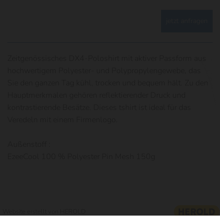
jetzt anfragen
Zeitgenössisches DX4-Poloshirt mit aktiver Passform aus
hochwertigem Polyester- und Polypropylengewebe, das
Sie den ganzen Tag kühl, trocken und bequem hält. Zu den
Hauptmerkmalen gehören reflektierender Druck und
kontrastierende Besätze. Dieses tshirt ist ideal für das
Veredeln mit einem Firmenlogo.
Außenstoff :
EzeeCool 100 % Polyester Pin Mesh 150g
Website erstellt von HEROLD